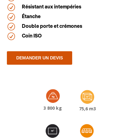
R
Résistant aux intempéries
R
Étanche
R
Double porte et crémones
R
Coin ISO
DEMANDER UN DEVIS
3 800 kg
75,6 m3